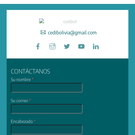
cedibolivia@gmail.com
Facebook
Instagram
Twitter
YouTube
LinkedIn
CONTÁCTANOS
Su nombre
*
Su correo
*
Encabezado
*