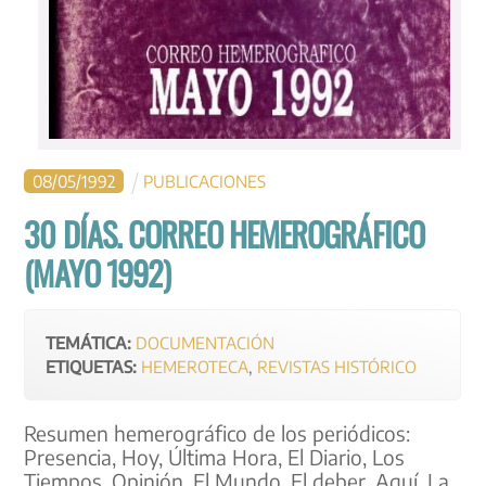
08
/
05
/
1992
PUBLICACIONES
30 DÍAS. CORREO HEMEROGRÁFICO
(MAYO 1992)
TEMÁTICA:
DOCUMENTACIÓN
ETIQUETAS:
HEMEROTECA
,
REVISTAS HISTÓRICO
Resumen hemerográfico de los periódicos:
Presencia, Hoy, Última Hora, El Diario, Los
Tiempos, Opinión, El Mundo, El deber, Aquí, La