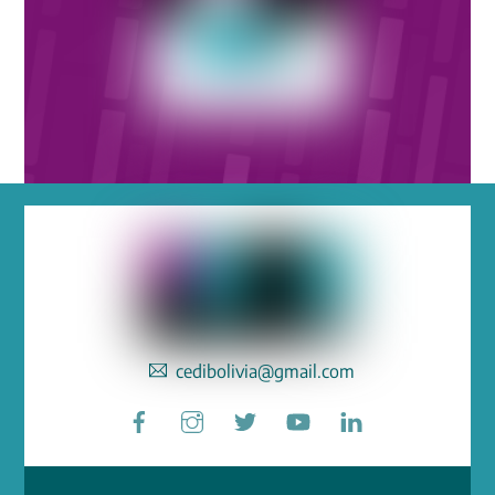
cedibolivia@gmail.com
Facebook
Instagram
Twitter
YouTube
LinkedIn