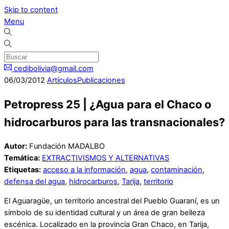
Skip to content
Menu
cedibolivia@gmail.com
06
/
03
/
2012
Artículos
Publicaciones
Petropress 25 | ¿Agua para el Chaco o
hidrocarburos para las transnacionales?
Autor:
Fundación MADALBO
Temática:
EXTRACTIVISMOS Y ALTERNATIVAS
Etiquetas:
acceso a la información
,
agua
,
contaminación
,
defensa del agua
,
hidrocarburos
,
Tarija
,
territorio
El Aguaragüe, un territorio ancestral del Pueblo Guaraní, es un
símbolo de su identidad cultural y un área de gran belleza
escénica. Localizado en la provincia Gran Chaco, en Tarija,