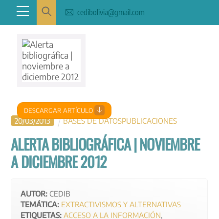
Skip
Menu
cedibolivia@gmail.com
to
content
DESCARGAR ARTÍCULO
20
/
03
/
2013
BASES DE DATOS
PUBLICACIONES
ALERTA BIBLIOGRÁFICA | NOVIEMBRE
A DICIEMBRE 2012
AUTOR:
CEDIB
TEMÁTICA:
EXTRACTIVISMOS Y ALTERNATIVAS
ETIQUETAS:
ACCESO A LA INFORMACIÓN
,