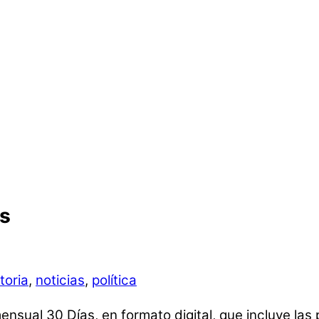
as
toria
,
noticias
,
política
ensual 30 Días, en formato digital, que incluye las