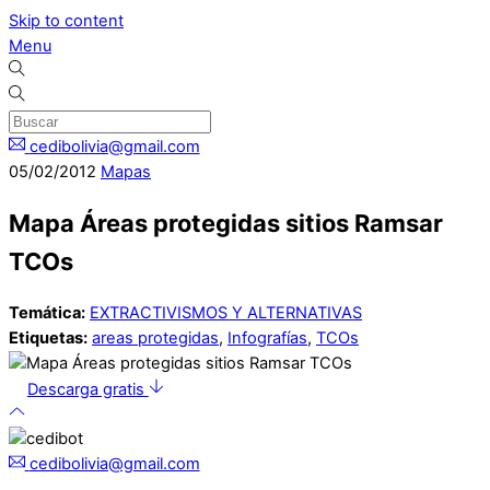
Skip to content
Menu
cedibolivia@gmail.com
05
/
02
/
2012
Mapas
Mapa Áreas protegidas sitios Ramsar
TCOs
Temática:
EXTRACTIVISMOS Y ALTERNATIVAS
Etiquetas:
areas protegidas
,
Infografías
,
TCOs
Descarga gratis
cedibolivia@gmail.com