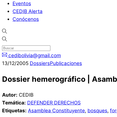
Eventos
CEDIB Alerta
Conócenos
cedibolivia@gmail.com
13
/
12
/
2005
Dossiers
Publicaciones
Dossier hemerográfico | Asamb
Autor:
CEDIB
Temática:
DEFENDER DERECHOS
Etiquetas:
Asamblea Constituyente
,
bosques
,
for