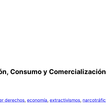
ión, Consumo y Comercialización
er derechos
,
economía
,
extractivismos
,
narcotráfi