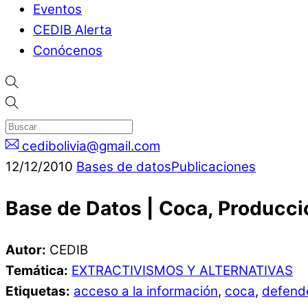
Eventos
CEDIB Alerta
Conócenos
cedibolivia@gmail.com
12
/
12
/
2010
Bases de datos
Publicaciones
Base de Datos | Coca, Producc
Autor:
CEDIB
Temática:
EXTRACTIVISMOS Y ALTERNATIVAS
Etiquetas:
acceso a la información
,
coca
,
defend