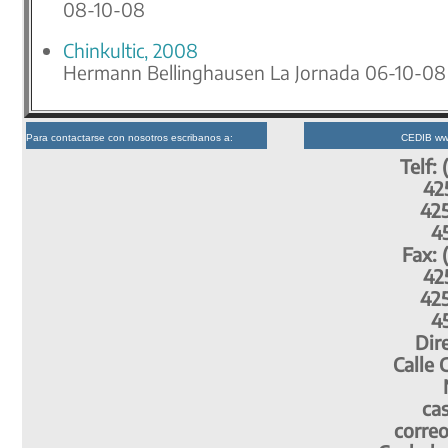
08-10-08
Chinkultic, 2008
Hermann Bellinghausen La Jornada 06-10-08
Para contactarse con nosotros escribanos a:
CEDIB ww
Telf: 
42
42
4
Fax: 
42
42
4
Dir
Calle 
cas
correo