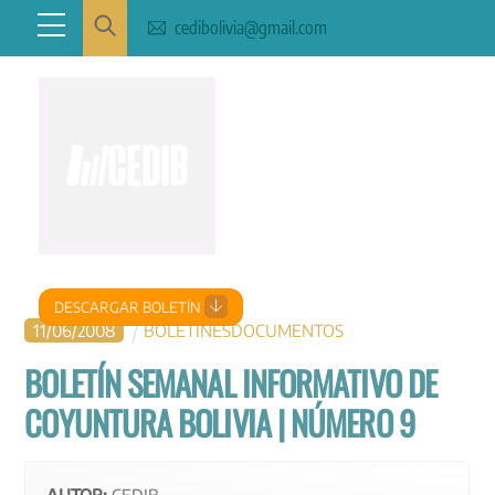
Skip
Menu
cedibolivia@gmail.com
to
content
DESCARGAR BOLETÍN
11
/
06
/
2008
BOLETINES
DOCUMENTOS
BOLETÍN SEMANAL INFORMATIVO DE
COYUNTURA BOLIVIA | NÚMERO 9
AUTOR:
CEDIB