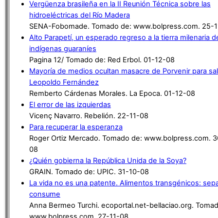
Vergüenza brasileña en la II Reunión Técnica sobre las
hidroeléctricas del Río Madera
SENA-Fobomade. Tomado de: www.bolpress.com. 25-1
Alto Parapetí, un esperado regreso a la tierra milenaria d
indígenas guaraníes
Pagina 12/ Tomado de: Red Erbol. 01-12-08
Mayoría de medios ocultan masacre de Porvenir para sal
Leopoldo Fernández
Remberto Cárdenas Morales. La Epoca. 01-12-08
El error de las izquierdas
Vicenç Navarro. Rebelión. 22-11-08
Para recuperar la esperanza
Roger Ortiz Mercado. Tomado de: www.bolpress.com. 3
08
¿Quién gobierna la República Unida de la Soya?
GRAIN. Tomado de: UPIC. 31-10-08
La vida no es una patente. Alimentos transgénicos: sep
consume
Anna Bermeo Turchi. ecoportal.net-bellaciao.org. Toma
www.bolpress.com. 27-11-08