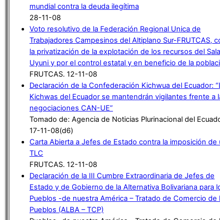
mundial contra la deuda ilegítima
28-11-08
Voto resolutivo de la Federación Regional Unica de
Trabajadores Campesinos del Altiplano Sur-FRUTCAS, c
la privatización de la explotación de los recursos del Sal
Uyuni y por el control estatal y en beneficio de la poblac
FRUTCAS. 12-11-08
Declaración de la Confederación Kichwua del Ecuador: 
Kichwas del Ecuador se mantendrán vigilantes frente a l
negociaciones CAN-UE”
Tomado de: Agencia de Noticias Plurinacional del Ecuado
17-11-08(d6)
Carta Abierta a Jefes de Estado contra la imposición de
TLC
FRUTCAS. 12-11-08
Declaración de la III Cumbre Extraordinaria de Jefes de
Estado y de Gobierno de la Alternativa Bolivariana para l
Pueblos -de nuestra América – Tratado de Comercio de 
Pueblos (ALBA – TCP)