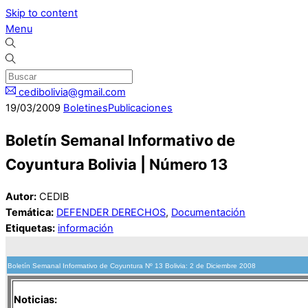
Skip to content
Menu
cedibolivia@gmail.com
19
/
03
/
2009
Boletines
Publicaciones
Boletín Semanal Informativo de
Coyuntura Bolivia | Número 13
Autor:
CEDIB
Temática:
DEFENDER DERECHOS
,
Documentación
Etiquetas:
información
Boletín Semanal Informativo de Coyuntura Nº 13 Bolivia: 2 de Diciembre 2008
Noticias: