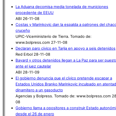
La Aduana decomisa media tonelada de municiones
procedente de EEUU
ABI 26-11-08
Costas y Marinkovic dan la espalda a patrones del chac
cruceño
UPIC-Viceministerio de Tierra. Tomado de:
www.bolpress.com 27-11-08
Declaran paro cívico en Tarija en apoyo a seis detenidos
Red Erbol 28-11-08
Bayard y otros detenidos llegan a La Paz para ser puest
ante el juez cautelar
ABI 28-11-09
El gobierno denuncia que el cívico pretende escapar a
Estados Unidos Branko Marinkovic inculpado en atenta
dinamitero a un gasoducto
Agencias y Bolpress. Tomado de: www.bolpress.com 28
08
Gobierno llama a opositores a construir Estado autonóm
desde el 26 de enero