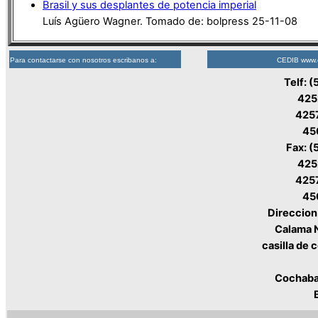
Brasil y sus desplantes de potencia imperial
Luís Agüero Wagner. Tomado de: bolpress 25-11-08
Para contactarse con nosotros escribanos a:
CEDIB www.c
Telf: 
425
425
45
Fax: (
425
425
45
Direccion:
Calama 
casilla de 
Cochaba