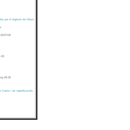
os por el régimen de Ulises
a
 30/07/08
7-08
org 08-08
 Carlos I de «planificación,