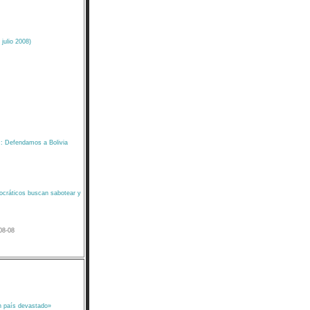
julio 2008)
: Defendamos a Bolivia
ocráticos buscan sabotear y
-08-08
n país devastado»