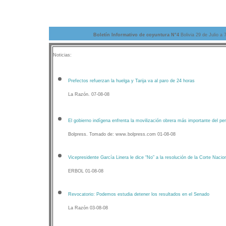
Boletín Informativo de coyuntura N°4
Bolivia 29 de Julio a
Noticias:
Prefectos refuerzan la huelga y Tarija va al paro de 24 horas
La Razón. 07-08-08
El gobierno indígena enfrenta la movilización obrera más importante del pe
Bolpress. Tomado de: www.bolpress.com 01-08-08
Vicepresidente García Linera le dice “No” a la resolución de la Corte Nacion
ERBOL 01-08-08
Revocatorio: Podemos estudia detener los resultados en el Senado
La Razón 03-08-08