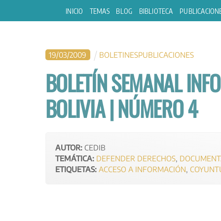
Skip
INICIO
TEMAS
BLOG
BIBLIOTECA
PUBLICACION
to
content
19
/
03
/
2009
BOLETINES
PUBLICACIONES
BOLETÍN SEMANAL INF
BOLIVIA | NÚMERO 4
AUTOR:
CEDIB
TEMÁTICA:
DEFENDER DERECHOS
,
DOCUMENT
ETIQUETAS:
ACCESO A INFORMACIÓN
,
COYUNT