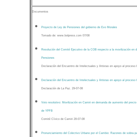
Documentos
Proyecto de Ley de Pensiones del gobierno de Evo Morales
Tomado de: www.bolpress.com 07/08
Resolución del Comité Ejecutivo de la COB respecto a la movilización en 
Pensiones
Declaración del Encuentro de Intelectuales y Artistas en apoyo al proceso 
Declaración del Encuentro de Intelectuales y Artistas en apoyo al proceso 
Declaración de La Paz. 29-07-08
Voto resolutivo: Movilización en Camiri en demanda de aumento del precio 
de YPFB
Comité Cívico de Camiri 28-07-08
Pronunciamiento del Colectivo Urbano por el Cambio: Razones de sobra pa