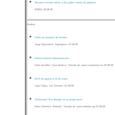
Sectores sociales afines a Evo piden cambio de gabinete
ERBOL 06-08-08
Analisis
Sobre los hombros de Kornilov
Jorge Sanmartino. Argenpress. 07-08-08
Petrosocialismo latinoamericano
Dario Azzellini. Casa América. Tomado de: www.casamerica.es 05-08-08
Del 6 de agosto al 24 de mayo
Lupe Cajías. Los Tiempos. 01-08-08
“Desterrado” Evo Morales en su propia tierra
Heinz Dieterich. Rebelión. Tomado de: www.rebelion.org 07-08-08