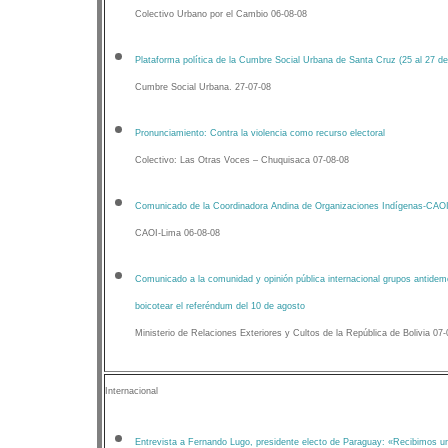
Colectivo Urbano por el Cambio 06-08-08
Plataforma política de la Cumbre Social Urbana de Santa Cruz (25 al 27 de 
Cumbre Social Urbana. 27-07-08
Pronunciamiento: Contra la violencia como recurso electoral
Colectivo: Las Otras Voces – Chuquisaca 07-08-08
Comunicado de la Coordinadora Andina de Organizaciones Indígenas-CAOI
CAOI-Lima 06-08-08
Comunicado a la comunidad y opinión pública internacional grupos antidem
boicotear el referéndum del 10 de agosto
Ministerio de Relaciones Exteriores y Cultos de la República de Bolivia 07
Internacional
Entrevista a Fernando Lugo, presidente electo de Paraguay: «Recibimos u