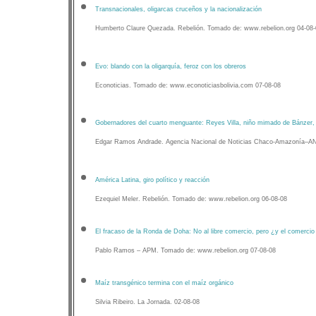
Transnacionales, oligarcas cruceños y la nacionalización
Humberto Claure Quezada. Rebelión. Tomado de: www.rebelion.org 04-08-
Evo: blando con la oligarquía, feroz con los obreros
Econoticias. Tomado de: www.econoticiasbolivia.com 07-08-08
Gobernadores del cuarto menguante: Reyes Villa, niño mimado de Bánzer
Edgar Ramos Andrade. Agencia Nacional de Noticias Chaco-Amazonía–A
América Latina, giro político y reacción
Ezequiel Meler. Rebelión. Tomado de: www.rebelion.org 06-08-08
El fracaso de la Ronda de Doha: No al libre comercio, pero ¿y el comercio
Pablo Ramos – APM. Tomado de: www.rebelion.org 07-08-08
Maíz transgénico termina con el maíz orgánico
Silvia Ribeiro. La Jornada. 02-08-08