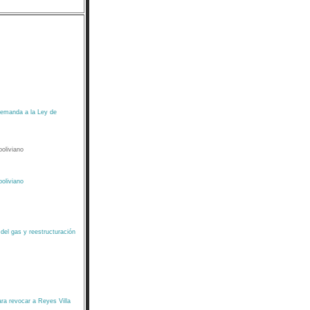
demanda a la Ley de
boliviano
boliviano
del gas y reestructuración
ra revocar a Reyes Villa