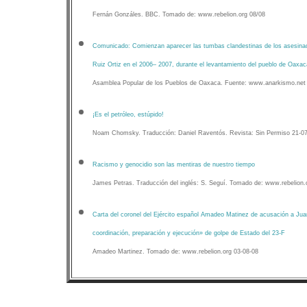
Fernán Gonzáles. BBC. Tomado de: www.rebelion.org 08/08
Comunicado: Comienzan aparecer las tumbas clandestinas de los asesinad
Ruiz Ortiz en el 2006– 2007, durante el levantamiento del pueblo de Oaxac
Asamblea Popular de los Pueblos de Oaxaca. Fuente: www.anarkismo.net
¡Es el petróleo, estúpido!
Noam Chomsky. Traducción: Daniel Raventós. Revista: Sin Permiso 21-0
Racismo y genocidio son las mentiras de nuestro tiempo
James Petras. Traducción del inglés: S. Seguí. Tomado de: www.rebelion.
Carta del coronel del Ejército español Amadeo Matinez de acusación a Juan
coordinación, preparación y ejecución» de golpe de Estado del 23-F
Amadeo Martinez. Tomado de: www.rebelion.org 03-08-08