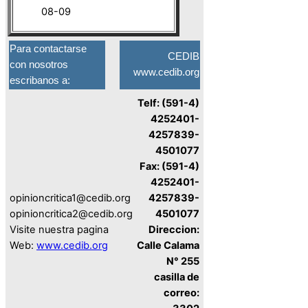
08-09
Para contactarse
CEDIB
con nosotros
www.cedib.org
escribanos a:
Telf: (591-4)
4252401-
4257839-
4501077
Fax: (591-4)
4252401-
opinioncritica1@cedib.org
4257839-
opinioncritica2@cedib.org
4501077
Visite nuestra pagina
Direccion:
Web:
www.cedib.org
Calle Calama
N° 255
casilla de
correo: