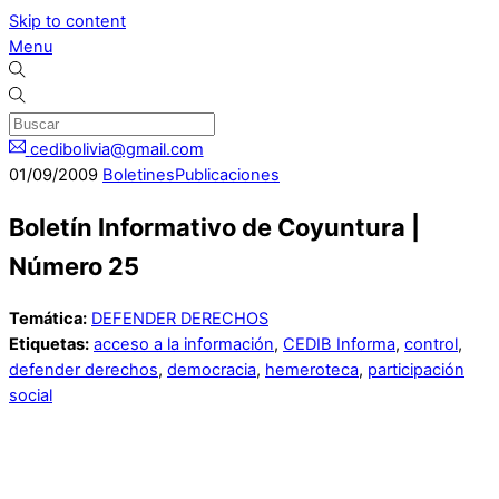
Skip to content
Menu
cedibolivia@gmail.com
01
/
09
/
2009
Boletines
Publicaciones
Boletín Informativo de Coyuntura |
Número 25
Temática:
DEFENDER DERECHOS
Etiquetas:
acceso a la información
,
CEDIB Informa
,
control
,
defender derechos
,
democracia
,
hemeroteca
,
participación
social