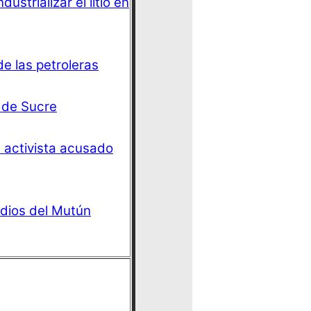
ustrializar el litio en
de las petroleras
s de Sucre
 activista acusado
dios del Mutún