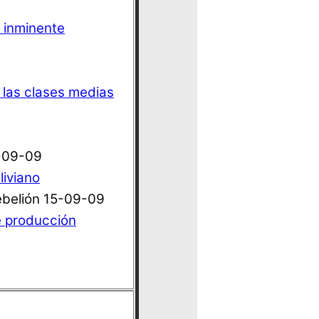
a inminente
e las clases medias
-09-09
liviano
ebelión 15-09-09
e producción