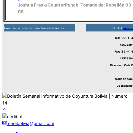
Joshua Frank/CounterPunch. Tomado de: Rebelión 03
08
Para contactarse con nosotros escribanos a:
CEDIB
www.ce
Telf: (591-4)
4257839-
Fax: (591-4) 
4257839-
Direccion: Calle 
casilla de cor
Cochabamba 
cedibolivia@gmail.com