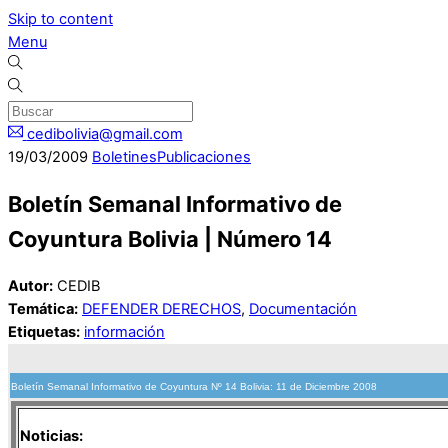
Skip to content
Menu
cedibolivia@gmail.com
19
/
03
/
2009
Boletines
Publicaciones
Boletín Semanal Informativo de
Coyuntura Bolivia | Número 14
Autor:
CEDIB
Temática:
DEFENDER DERECHOS
,
Documentación
Etiquetas:
información
Boletín Semanal Informativo de Coyuntura Nº 14 Bolivia: 11 de Diciembre 2008
Noticias: