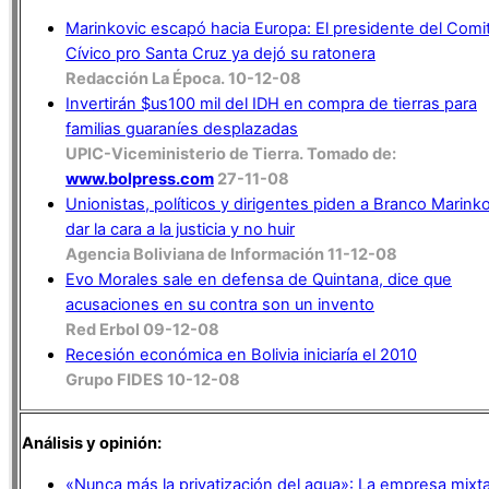
Marinkovic escapó hacia Europa: El presidente del Comi
Cívico pro Santa Cruz ya dejó su ratonera
Redacción La Época. 10-12-08
Invertirán $us100 mil del IDH en compra de tierras para
familias guaraníes desplazadas
UPIC-Viceministerio de Tierra. Tomado de:
www.bolpress.com
27-11-08
Unionistas, políticos y dirigentes piden a Branco Marink
dar la cara a la justicia y no huir
Agencia Boliviana de Información 11-12-08
Evo Morales sale en defensa de Quintana, dice que
acusaciones en su contra son un invento
Red Erbol 09-12-08
Recesión económica en Bolivia iniciaría el 2010
Grupo FIDES 10-12-08
Análisis y opinión:
«Nunca más la privatización del agua»: La empresa mixt