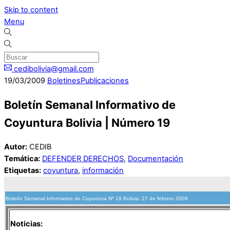
Skip to content
Menu
cedibolivia@gmail.com
19
/
03
/
2009
Boletines
Publicaciones
Boletín Semanal Informativo de
Coyuntura Bolivia | Número 19
Autor:
CEDIB
Temática:
DEFENDER DERECHOS
,
Documentación
Etiquetas:
coyuntura
,
información
Boletín Semanal Informativo de Coyuntura Nº 19 Bolivia: 27 de febrero 2009
Noticias: