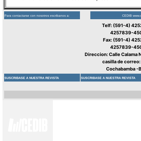
Para contactarse con nosotros escribanos a:
CEDIB www.c
Telf: (591-4) 42
4257839-45
Fax: (591-4) 42
4257839-45
Direccion: Calle Calama 
casilla de correo
Cochabamba -B
SUSCRIBASE A NUESTRA REVISTA
SUSCRIBASE A NUESTRA REVISTA