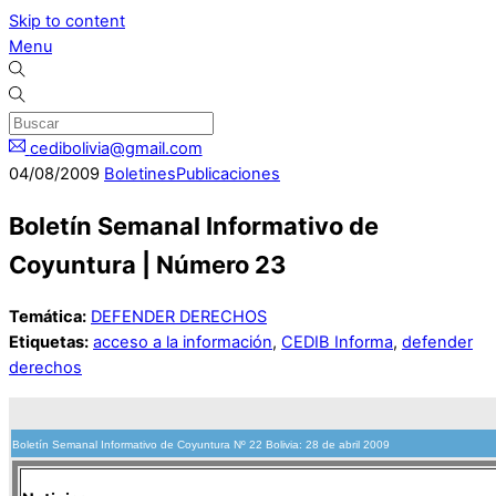
Skip to content
Menu
cedibolivia@gmail.com
04
/
08
/
2009
Boletines
Publicaciones
Boletín Semanal Informativo de
Coyuntura | Número 23
Temática:
DEFENDER DERECHOS
Etiquetas:
acceso a la información
,
CEDIB Informa
,
defender
derechos
Boletín Semanal Informativo de Coyuntura Nº 22 Bolivia: 28 de abril 2009