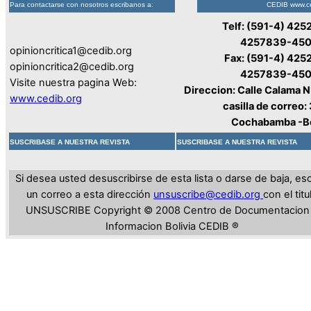
Para contactarse con nosotros escribanos a:
CEDIB www.ce
Telf: (591-4) 425
4257839-450
opinioncritica1@cedib.org
Fax: (591-4) 425
opinioncritica2@cedib.org
4257839-450
Visite nuestra pagina Web:
Direccion: Calle Calama N
www.cedib.org
casilla de correo
Cochabamba -Bo
SUSCRIBASE A NUESTRA REVISTA
SUSCRIBASE A NUESTRA REVISTA
Si desea usted desuscribirse de esta lista o darse de baja, esc
un correo a esta dirección
unsuscribe@cedib.org
con el titu
UNSUSCRIBE
Copyright © 2008 Centro de Documentacion
Informacion Bolivia CEDIB ®