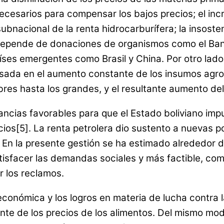
cesarios para compensar los bajos precios; el incre
bnacional de la renta hidrocarburífera; la insosten
ya depende de donaciones de organismos como el Ba
íses emergentes como Brasil y China. Por otro lado,
sada en el aumento constante de los insumos agroi
 hasta los grandes, y el resultante aumento del p
ncias favorables para que el Estado boliviano impu
ios[5]. La renta petrolera dio sustento a nuevas pol
En la presente gestión se ha estimado alrededor de 
facer las demandas sociales y más factible, como 
r los reclamos.
 económica y los logros en materia de lucha contra 
e de los precios de los alimentos. Del mismo mod