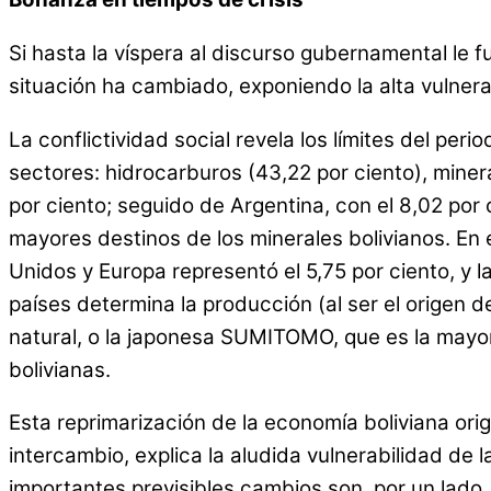
Si hasta la víspera al discurso gubernamental le f
situación ha cambiado, exponiendo la alta vulnera
La conflictividad social revela los límites del pe
sectores: hidrocarburos (43,22 por ciento), minerale
por ciento; seguido de Argentina, con el 8,02 por 
mayores destinos de los minerales bolivianos. En 
Unidos y Europa representó el 5,75 por ciento, y 
países determina la producción (al ser el origen 
natural, o la japonesa SUMITOMO, que es la mayor 
bolivianas.
Esta reprimarización de la economía boliviana ori
intercambio, explica la aludida vulnerabilidad de
importantes previsibles cambios son, por un lado,