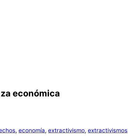
anza económica
echos
,
economía
,
extractivismo
,
extractivismos