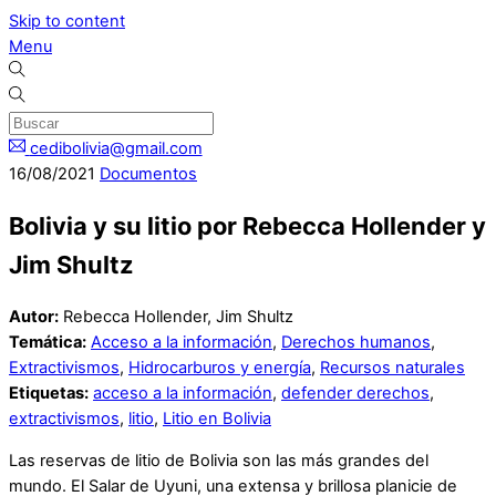
Skip to content
Menu
cedibolivia@gmail.com
16
/
08
/
2021
Documentos
Bolivia y su litio por Rebecca Hollender y
Jim Shultz
Autor:
Rebecca Hollender, Jim Shultz
Temática:
Acceso a la información
,
Derechos humanos
,
Extractivismos
,
Hidrocarburos y energía
,
Recursos naturales
Etiquetas:
acceso a la información
,
defender derechos
,
extractivismos
,
litio
,
Litio en Bolivia
Las reservas de litio de Bolivia son las más grandes del
mundo. El Salar de Uyuni, una extensa y brillosa planicie de