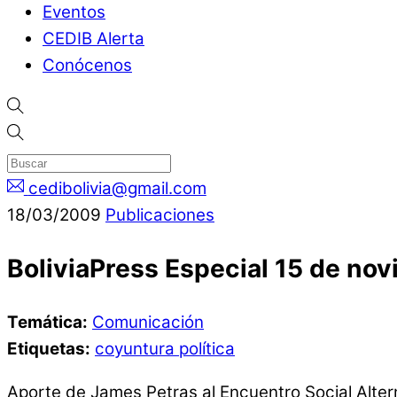
Eventos
CEDIB Alerta
Conócenos
cedibolivia@gmail.com
18
/
03
/
2009
Publicaciones
BoliviaPress Especial 15 de no
Temática:
Comunicación
Etiquetas:
coyuntura política
Aporte de James Petras al Encuentro Social Altern