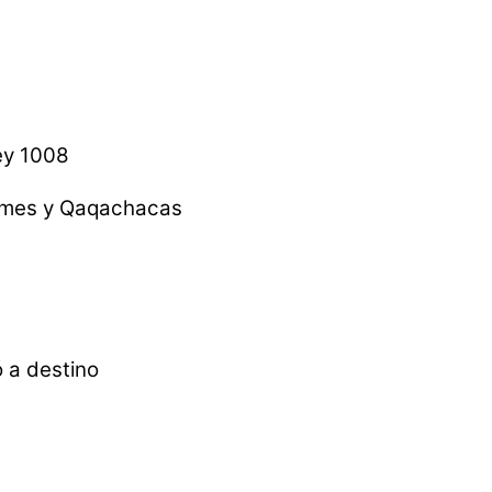
ley 1008
aimes y Qaqachacas
ó a destino