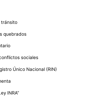
tránsito
os quebrados
tario
onflictos sociales
egistro Único Nacional (RIN)
rmenta
Ley INRA”