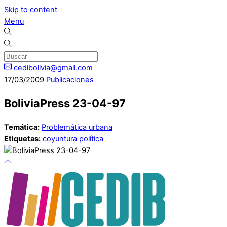
Skip to content
Menu
cedibolivia@gmail.com
17
/
03
/
2009
Publicaciones
BoliviaPress 23-04-97
Temática:
Problemática urbana
Etiquetas:
coyuntura política