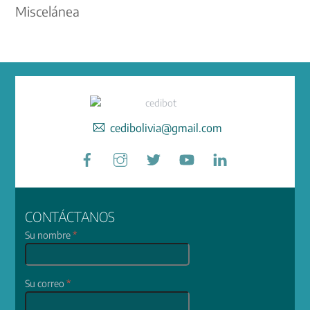
Miscelánea
cedibolivia@gmail.com
Facebook
Instagram
Twitter
YouTube
LinkedIn
CONTÁCTANOS
Su nombre
*
Su correo
*