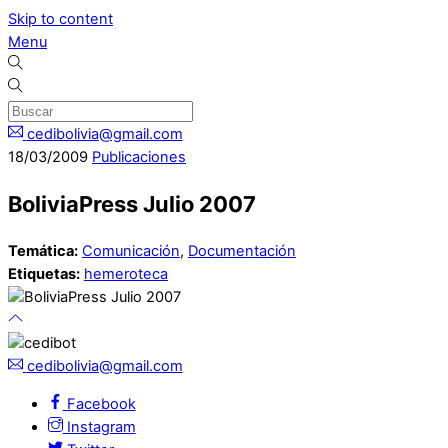
Skip to content
Menu
cedibolivia@gmail.com
18
/
03
/
2009
Publicaciones
BoliviaPress Julio 2007
Temática:
Comunicación
,
Documentación
Etiquetas:
hemeroteca
cedibolivia@gmail.com
Facebook
Instagram