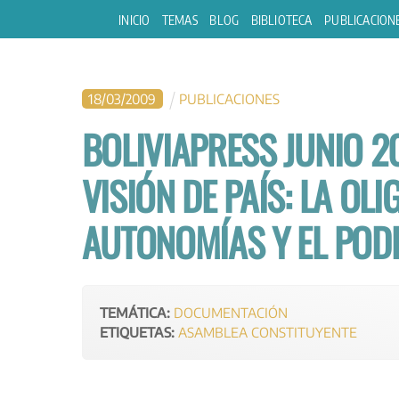
Skip
INICIO
TEMAS
BLOG
BIBLIOTECA
PUBLICACION
to
content
18
/
03
/
2009
PUBLICACIONES
BOLIVIAPRESS JUNIO 2
VISIÓN DE PAÍS: LA OL
AUTONOMÍAS Y EL POD
TEMÁTICA:
DOCUMENTACIÓN
ETIQUETAS:
ASAMBLEA CONSTITUYENTE