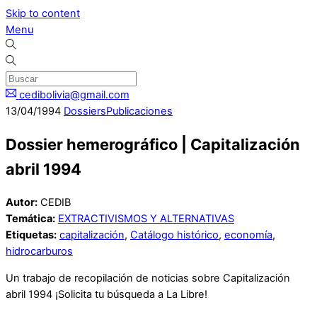
Skip to content
Menu
cedibolivia@gmail.com
13
/
04
/
1994
Dossiers
Publicaciones
Dossier hemerográfico | Capitalización
abril 1994
Autor:
CEDIB
Temática:
EXTRACTIVISMOS Y ALTERNATIVAS
Etiquetas:
capitalización
,
Catálogo histórico
,
economía
,
hidrocarburos
Un trabajo de recopilación de noticias sobre Capitalización
abril 1994 ¡Solicita tu búsqueda a La Libre!