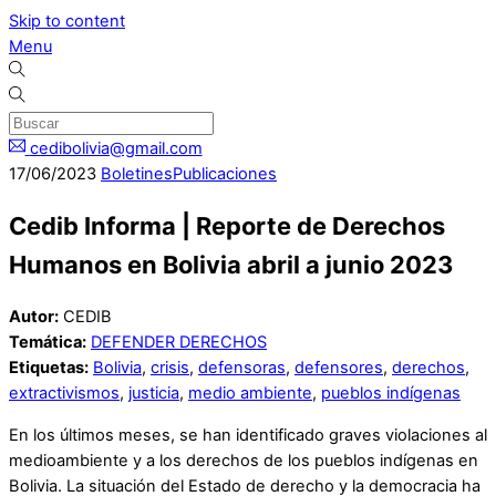
Skip to content
Menu
cedibolivia@gmail.com
17
/
06
/
2023
Boletines
Publicaciones
Cedib Informa | Reporte de Derechos
Humanos en Bolivia abril a junio 2023
Autor:
CEDIB
Temática:
DEFENDER DERECHOS
Etiquetas:
Bolivia
,
crisis
,
defensoras
,
defensores
,
derechos
,
extractivismos
,
justicia
,
medio ambiente
,
pueblos indígenas
En los últimos meses, se han identificado graves violaciones al
medioambiente y a los derechos de los pueblos indígenas en
Bolivia. La situación del Estado de derecho y la democracia ha