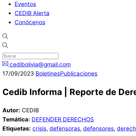
Eventos
CEDIB Alerta
Conócenos
cedibolivia@gmail.com
17
/
09
/
2023
Boletines
Publicaciones
Cedib Informa | Reporte de Der
Autor:
CEDIB
Temática:
DEFENDER DERECHOS
Etiquetas:
crisis
,
defensoras
,
defensores
,
derech