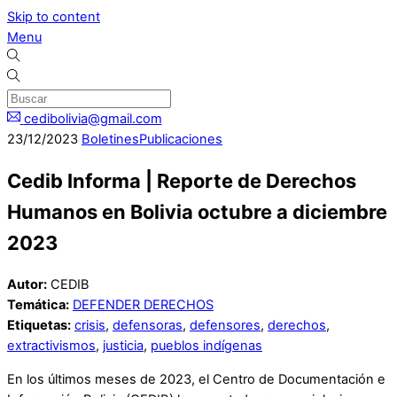
Skip to content
Menu
cedibolivia@gmail.com
23
/
12
/
2023
Boletines
Publicaciones
Cedib Informa | Reporte de Derechos
Humanos en Bolivia octubre a diciembre
2023
Autor:
CEDIB
Temática:
DEFENDER DERECHOS
Etiquetas:
crisis
,
defensoras
,
defensores
,
derechos
,
extractivismos
,
justicia
,
pueblos indígenas
En los últimos meses de 2023, el Centro de Documentación e