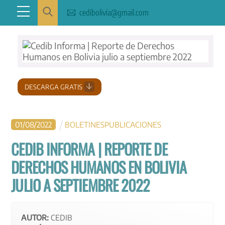
Skip
Menu
cedibolivia@gmail.com
to
content
DESCARGA GRATIS
01
/
08
/
2022
BOLETINES
PUBLICACIONES
CEDIB INFORMA | REPORTE DE
DERECHOS HUMANOS EN BOLIVIA
JULIO A SEPTIEMBRE 2022
AUTOR:
CEDIB