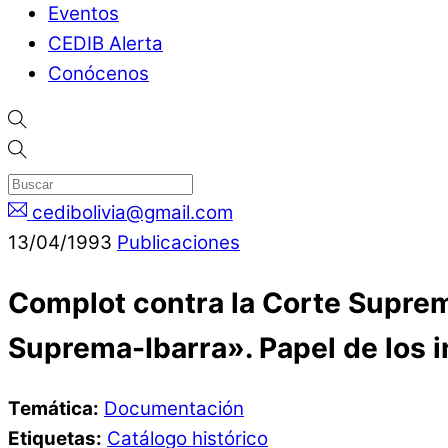
Eventos
CEDIB Alerta
Conócenos
cedibolivia@gmail.com
13
/
04
/
1993
Publicaciones
Complot contra la Corte Suprema
Suprema-Ibarra». Papel de los 
Temática:
Documentación
Etiquetas:
Catálogo histórico