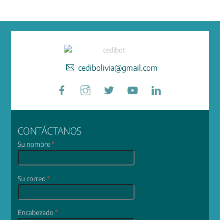
cedibolivia@gmail.com
Facebook
Instagram
Twitter
YouTube
LinkedIn
CONTÁCTANOS
Su nombre
*
Su correo
*
Encabezado
*