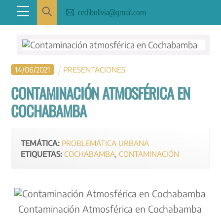
Skip
Menu
cedibolivia@gmail.com
to
content
14
/
06
/
2021
PRESENTACIONES
CONTAMINACIÓN ATMOSFÉRICA EN
COCHABAMBA
TEMÁTICA:
PROBLEMÁTICA URBANA
ETIQUETAS:
COCHABAMBA
,
CONTAMINACIÓN
Contaminación Atmosférica en Cochabamba