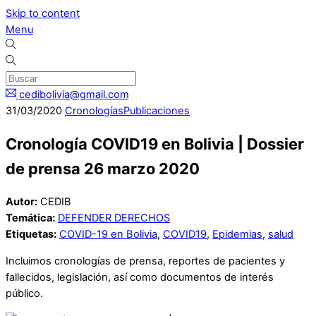
Skip to content
Menu
cedibolivia@gmail.com
31
/
03
/
2020
Cronologías
Publicaciones
Cronología COVID19 en Bolivia | Dossier
de prensa 26 marzo 2020
Autor:
CEDIB
Temática:
DEFENDER DERECHOS
Etiquetas:
COVID-19 en Bolivia
,
COVID19
,
Epidemias
,
salud
Incluimos cronologías de prensa, reportes de pacientes y
fallecidos, legislación, así como documentos de interés
público.