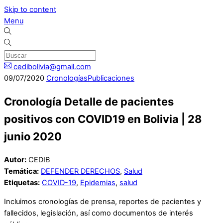
Skip to content
Menu
cedibolivia@gmail.com
09
/
07
/
2020
Cronologías
Publicaciones
Cronología Detalle de pacientes
positivos con COVID19 en Bolivia | 28
junio 2020
Autor:
CEDIB
Temática:
DEFENDER DERECHOS
,
Salud
Etiquetas:
COVID-19
,
Epidemias
,
salud
Incluimos cronologías de prensa, reportes de pacientes y
fallecidos, legislación, así como documentos de interés