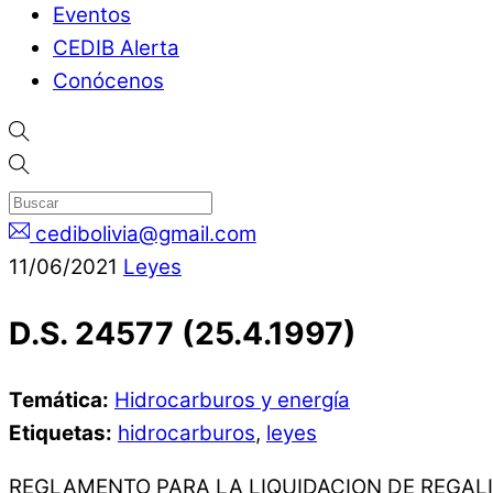
Eventos
CEDIB Alerta
Conócenos
cedibolivia@gmail.com
11
/
06
/
2021
Leyes
D.S. 24577 (25.4.1997)
Temática:
Hidrocarburos y energía
Etiquetas:
hidrocarburos
,
leyes
REGLAMENTO PARA LA LIQUIDACION DE REGALI