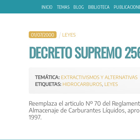
Skip
INICIO
TEMAS
BLOG
BIBLIOTECA
PUBLICACION
to
content
01
/
07
/
2000
LEYES
DECRETO SUPREMO 256
TEMÁTICA:
EXTRACTIVISMOS Y ALTERNATIVAS
ETIQUETAS:
HIDROCARBUROS
,
LEYES
Reemplaza el articulo Nº 70 del Reglament
Almacenaje de Carburantes Líquidos, apro
1997.