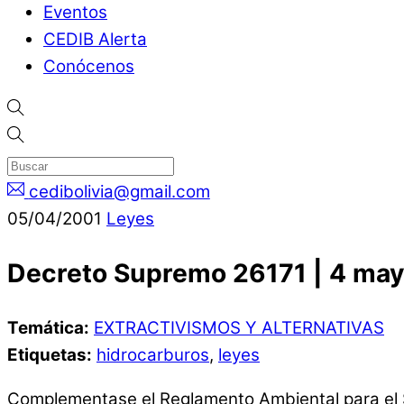
Eventos
CEDIB Alerta
Conócenos
cedibolivia@gmail.com
05
/
04
/
2001
Leyes
Decreto Supremo 26171 | 4 ma
Temática:
EXTRACTIVISMOS Y ALTERNATIVAS
Etiquetas:
hidrocarburos
,
leyes
Complementase el Reglamento Ambiental para el 