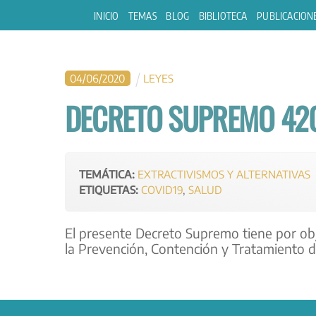
Skip
INICIO
TEMAS
BLOG
BIBLIOTECA
PUBLICACION
to
content
04
/
06
/
2020
LEYES
DECRETO SUPREMO 42
TEMÁTICA:
EXTRACTIVISMOS Y ALTERNATIVAS
ETIQUETAS:
COVID19
,
SALUD
El presente Decreto Supremo tiene por obje
la Prevención, Contención y Tratamiento de