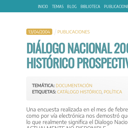
Skip
INICIO
TEMAS
BLOG
BIBLIOTECA
PUBLICACION
to
content
13
/
04
/
2004
PUBLICACIONES
DIÁLOGO NACIONAL 20
HISTÓRICO PROSPECTI
TEMÁTICA:
DOCUMENTACIÓN
ETIQUETAS:
CATÁLOGO HISTÓRICO
,
POLÍTICA
Una encuesta realizada en el mes de febrero
como por vía electrónica nos demostró que
lo que realmente significa el Dialogo Nacio
ACTUALMENTE NO DISPONIBLE.