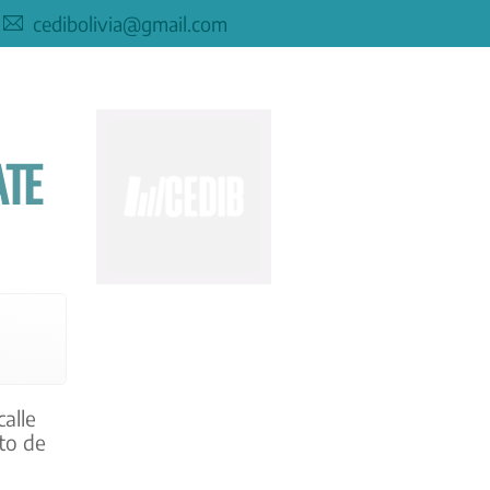
cedibolivia@gmail.com
ATE
alle
to de