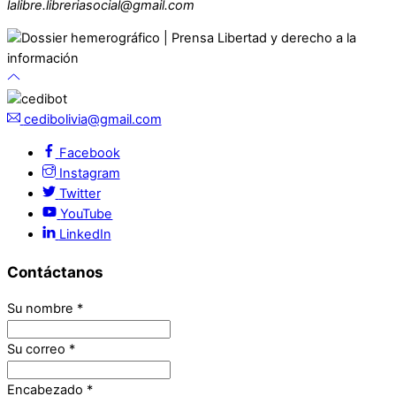
lalibre.libreriasocial@gmail.com
cedibolivia@gmail.com
Facebook
Instagram
Twitter
YouTube
LinkedIn
Contáctanos
Su nombre
*
Su correo
*
Encabezado
*