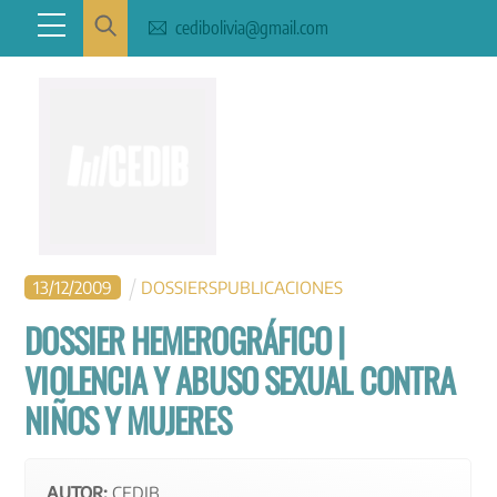
Skip
Menu
cedibolivia@gmail.com
to
content
13
/
12
/
2009
DOSSIERS
PUBLICACIONES
DOSSIER HEMEROGRÁFICO |
VIOLENCIA Y ABUSO SEXUAL CONTRA
NIÑOS Y MUJERES
AUTOR:
CEDIB