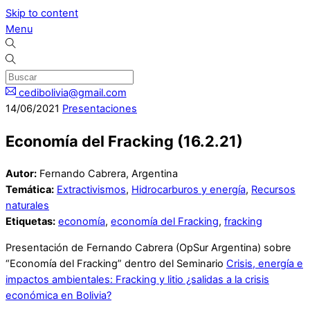
Skip to content
Menu
cedibolivia@gmail.com
14
/
06
/
2021
Presentaciones
Economía del Fracking (16.2.21)
Autor:
Fernando Cabrera, Argentina
Temática:
Extractivismos
,
Hidrocarburos y energía
,
Recursos
naturales
Etiquetas:
economía
,
economía del Fracking
,
fracking
Presentación de Fernando Cabrera (OpSur Argentina) sobre
“Economía del Fracking” dentro del Seminario
Crisis, energía e
impactos ambientales: Fracking y litio ¿salidas a la crisis
económica en Bolivia?