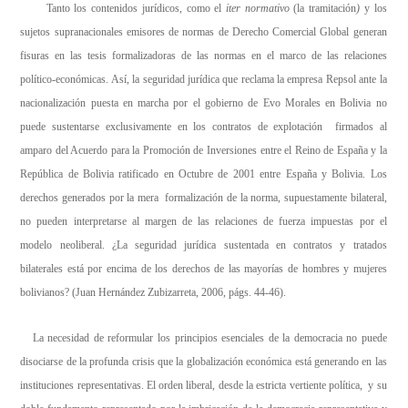
Tanto los contenidos jurídicos, como el
iter normativo
(la tramitación
)
y los
sujetos supranacionales emisores de normas de Derecho Comercial Global generan
fisuras en las tesis formalizadoras de las normas en el marco de las relaciones
político-económicas. Así, la seguridad jurídica que reclama la empresa Repsol ante la
nacionalización puesta en marcha por el gobierno de Evo Morales en Bolivia no
puede sustentarse exclusivamente en los contratos de explotación firmados al
amparo del Acuerdo para la Promoción de Inversiones entre el Reino de España y la
República de Bolivia ratificado en Octubre de 2001 entre España y Bolivia. Los
derechos generados por la mera formalización de la norma, supuestamente bilateral,
no pueden interpretarse al margen de las relaciones de fuerza impuestas por el
modelo neoliberal. ¿La seguridad jurídica sustentada en contratos y tratados
bilaterales está por encima de los derechos de las mayorías de hombres y mujeres
bolivianos? (Juan Hernández Zubizarreta, 2006, págs. 44-46)
.
La necesidad de reformular los principios esenciales de la democracia no puede
disociarse de la profunda crisis que la globalización económica está generando en las
instituciones representativas. El orden liberal, desde la estricta vertiente política, y su