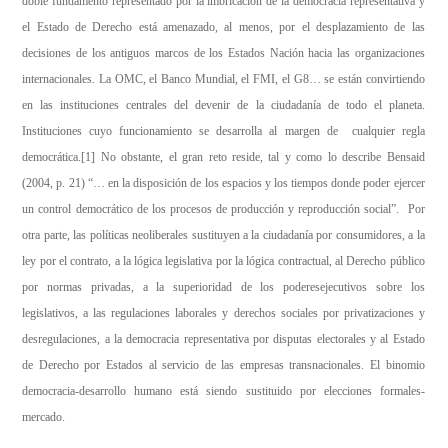
doble fundamento representado por la imbricación de la democracia representativa y
el Estado de Derecho está amenazado, al menos, por el desplazamiento de las
decisiones de los antiguos marcos de los Estados Nación hacia las organizaciones
internacionales. La OMC, el Banco Mundial, el FMI, el G8… se están convirtiendo
en las instituciones centrales del devenir de la ciudadanía de todo el planeta.
Instituciones cuyo funcionamiento se desarrolla al margen de cualquier regla
democrática.
[1]
No obstante, el gran reto reside, tal y como lo describe Bensaid
(2004, p. 21)
“… en la disposición de los espacios y los tiempos donde poder ejercer
un control democrático de los procesos de producción y reproducción social”. Por
otra parte, las políticas neoliberales sustituyen a la ciudadanía por consumidores, a la
ley por el contrato, a la lógica legislativa por la lógica contractual, al Derecho público
por normas privadas, a la superioridad de los poderesejecutivos sobre los
legislativos, a las regulaciones laborales y derechos sociales por privatizaciones y
desregulaciones, a la democracia representativa por disputas electorales y al Estado
de Derecho por Estados al servicio de las empresas transnacionales. El binomio
democracia-desarrollo humano está siendo sustituido por elecciones formales-
mercado.