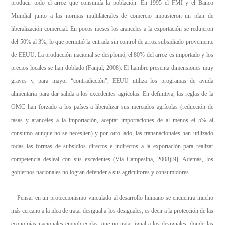
producir todo el arroz que consumía la población. En 1995 el FMI y el Banco
Mundial junto a las normas multilaterales de comercio impusieron un plan de
liberalización comercial. En pocos meses los aranceles a la exportación se redujeron
del 50% al 3%, lo que permitió la entrada sin control de arroz subsidiado proveniente
de EEUU. La producción nacional se desplomó, el 80% del arroz es importado y los
precios locales se han doblado (Fanjul, 2008). El hambre presenta dimensiones muy
graves y, para mayor “contradicción”, EEUU utiliza los programas de ayuda
alimentaria para dar salida a los excedentes agrícolas. En definitiva, las reglas de la
OMC han forzado a los países a liberalizar sus mercados agrícolas (reducción de
tasas y aranceles a la importación, aceptar importaciones de al menos el 5% al
consumo aunque no se necesiten) y por otro lado, las transnacionales han utilizado
todas las formas de subsidios directos e indirectos a la exportación para realizar
competencia desleal con sus excedentes (Vía Campesina, 2008)
[9]
. Además, los
gobiernos nacionales no logran defender a sus agricultores y consumidores.
Pensar en un proteccionismo vinculado al desarrollo humano se encuentra mucho
más cercano a la idea de tratar desigual a los desiguales, es decir a la protección de las
economías nacionales empobrecidas, que no tratar igual a los desiguales, donde las