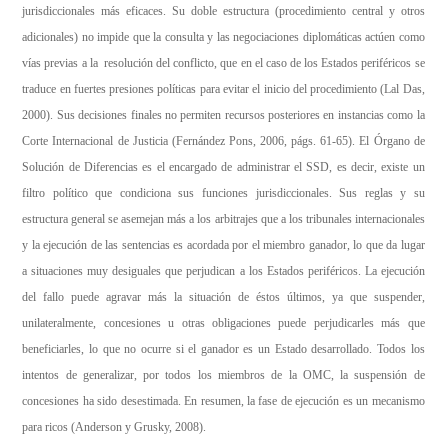
jurisdiccionales más eficaces. Su doble estructura (procedimiento central y otros
adicionales) no impide que la consulta y las negociaciones diplomáticas actúen como
vías previas a la resolución del conflicto, que en el caso de los Estados periféricos se
traduce en fuertes presiones políticas para evitar el inicio del procedimiento (Lal Das,
2000). Sus decisiones finales no permiten recursos posteriores en instancias como la
Corte Internacional de Justicia (Fernández Pons, 2006, págs. 61-65). El Órgano de
Solución de Diferencias es el encargado de administrar el SSD, es decir, existe un
filtro político que condiciona sus funciones jurisdiccionales. Sus reglas y su
estructura general se asemejan más a los arbitrajes que a los tribunales internacionales
y la ejecución de las sentencias es acordada por el miembro ganador, lo que da lugar
a situaciones muy desiguales que perjudican a los Estados periféricos. La ejecución
del fallo puede agravar más la situación de éstos últimos, ya que suspender,
unilateralmente, concesiones u otras obligaciones puede perjudicarles más que
beneficiarles, lo que no ocurre si el ganador es un Estado desarrollado. Todos los
intentos de generalizar, por todos los miembros de la OMC, la suspensión de
concesiones ha sido desestimada. En resumen, la fase de ejecución es un mecanismo
para ricos (Anderson y Grusky, 2008).