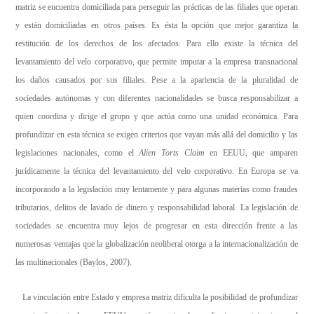
matriz se encuentra domiciliada para perseguir las prácticas de las filiales que operan
y están domiciliadas en otros países. Es ésta la opción que mejor garantiza la
restitución de los derechos de los afectados. Para ello existe la técnica del
levantamiento del velo corporativo, que permite imputar a la empresa transnacional
los daños causados por sus filiales. Pese a la apariencia de la pluralidad de
sociedades autónomas y con diferentes nacionalidades se busca responsabilizar a
quien coordina y dirige el grupo y que actúa como una unidad económica. Para
profundizar en esta técnica se exigen criterios que vayan más allá del domicilio y las
legislaciones nacionales, como el
Alien Torts Claim
en EEUU, que amparen
jurídicamente la técnica del levantamiento del velo corporativo. En Europa se va
incorporando a la legislación muy lentamente y para algunas materias como fraudes
tributarios, delitos de lavado de dinero y responsabilidad laboral. La legislación de
sociedades se encuentra muy lejos de progresar en esta dirección frente a las
numerosas ventajas que la globalización neoliberal otorga a la internacionalización de
las multinacionales (Baylos, 2007).
La vinculación entre Estado y empresa matriz dificulta la posibilidad de profundizar