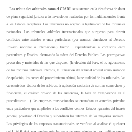
Los tribunales arbitrales como el CIADI
, se sustentan en la idea fuerza de dotar
de plena seguridad jurídica a las inversiones realizadas por las multinacionales frente
a los Estados receptores. Los inversores no aceptan la legitimidad de los tribunales
nacionales. Los tribunales arbítrales internacionales que surgieron para dirimir
conflictos entre Estados o entre particulares (por asuntos vinculados al Derecho
Privado nacional o internacional) fueron expandiéndose a conflictos entre
particulares y Estados, alcanzando la esfera del Derecho Público. Las prerrogativas
procesales y materiales de las que disponen (la elección del foro, el no agotamiento
de los recursos judiciales internos, la utilización del tribunal arbitral como instancia
de apelación, los costes del procedimiento arbitral, la neutralidad de los tribunales, las
características técnica de los árbitros, la aplicación exclusiva de normas comerciales y
financieras, el carácter privado de las audiencias, la falta de transparencia en el
procedimiento…) las empresas transnacionales se encuadran en acuerdos privados
entre particulares que ampliados a los conflictos con los Estados, garantes del interés
general, privatizan el Derecho y subordinan los intereses de las mayorías sociales.
Los privilegios de las empresas transnacionales se verifican al analizar el quehacer
del CIADI. Así, son muchas más las reclamaciones planteadas por multinacionales