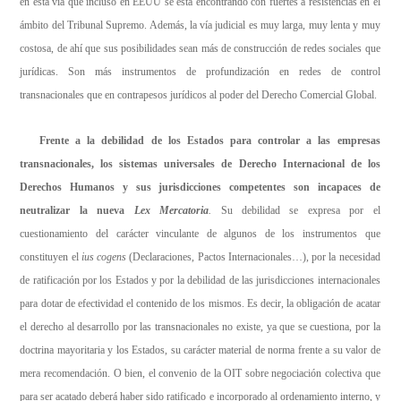
en esta vía que incluso en EEUU se está encontrando con fuertes a resistencias en el
ámbito del Tribunal Supremo. Además, la vía judicial es muy larga, muy lenta y muy
costosa, de ahí que sus posibilidades sean más de construcción de redes sociales que
jurídicas. Son más instrumentos de profundización en redes de control
transnacionales que en contrapesos jurídicos al poder del Derecho Comercial Global.
Frente a la debilidad de los Estados para controlar a las empresas
transnacionales, los sistemas universales de Derecho Internacional de los
Derechos Humanos y sus jurisdicciones competentes son incapaces de
neutralizar la nueva
Lex Mercatoria
.
Su debilidad se expresa por el
cuestionamiento del carácter vinculante de algunos de los instrumentos que
constituyen el
ius cogens
(Declaraciones, Pactos Internacionales…), por la necesidad
de ratificación por los Estados y por la debilidad de las jurisdicciones internacionales
para dotar de efectividad el contenido de los mismos. Es decir, la obligación de acatar
el derecho al desarrollo por las transnacionales no existe, ya que se cuestiona, por la
doctrina mayoritaria y los Estados, su carácter material de norma frente a su valor de
mera recomendación. O bien, el convenio de la OIT sobre negociación colectiva que
para ser acatado deberá haber sido ratificado e incorporado al ordenamiento interno, y