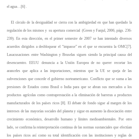
el agua…
[6]
.
El círculo de la desigualdad se cierra con la ambigüedad en que han quedado la
regulación de los mismos y su apertura comercial (Green y Fanjul, 2006, págs. 236-
239). En esta dirección, en el primer semestre de 2007 se han intentado diversos
acuerdos dirigidos a desbloquear el “impasse” en el que se encuentra la OMC
[7]
.
Lasacusaciones entre Washington y Bruselas siguen siendo la principal causa del
desencuentro. EEUU denuncia a la Unión Europea de no querer recortar los
aranceles que aplica a las importaciones, mientras que la UE se queja de las
subvenciones que concede el gobierno norteamericano. Conflicto que se suma a las
presiones de Estados como Brasil o India para que se abran sus mercados a los
productos agrícolas como contraprestación a la eliminación de barreras a productos
manufacturados de los países ricos
[8]
. El debate de fondo sigue al margen de los
intereses de las mayorías sociales del planeta y sigue en aumento la disociación entre
crecimiento económico, desarrollo humano y límites medioambientales. Por otro
lado, se confirma la reinterpretación continua de las normas sustanciales que efectúan
los países ricos así como su total identificación con las instituciones y reglas de