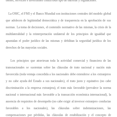
bienes, servicios e inversiones contra todo tipo de barreras y regulaciones.
La OMC, el FMI y el Banco Mundial son instituciones centrales del modelo global
que adolecen de legitimidad democrática y de trasparencia en la aprobación de sus
normas. La toma de decisiones, el contenido normativo de las mismas, la crisis de la
multilateralidad y la reinterpretación unilateral de los principios de igualdad que
apuntalan el poder jurídico de las mismas y debilitan la seguridad jurídica de los
derechos de las mayorías sociales.
Los principios que atraviesan toda la actividad comercial y financiera de las
transnacionales se sustentan sobre las cláusulas de trato nacional y nación más
favorecida (toda ventaja concedida a los nacionales debe extenderse a los extranjeros
y no cabe ayuda del Estado a sus nacionales), el trato justo y equitativo (no cabe
discriminación a la empresa extranjera), el trato más favorable (prevalece la norma
nacional o internacional más favorable a la transacción económica internacional), la
ausencia de requisitos de desempeño (no cabe exigir al inversor extranjero conductas
favorables a los nacionales), las cláusulas sobre indemnizaciones, las
compensaciones por pérdidas, las cláusulas de estabilización y el concepto de