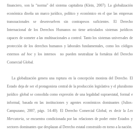
financiero, son la “norma” del sistema capitalista (Klein, 2007). La globalización
económica diseña un marco jurídico, político y económico en el que las empresas
transnacionales se desenvuelven sin contrapesos suficientes. El Derecho
Internacional de los Derechos Humanos no tiene articulados sistemas jurídicos
capaces de someter a las multinacionales a control. Tanto los sistemas universales de
protección de los derechos humanos y laborales fundamentales, como los códigos
externos
ad hoc
y los internos no pueden neutralizar la fortaleza del Derecho
Comercial Global.
La globalización genera una ruptura en la concepción monista del Derecho. El
Estado deja de ser el protagonista central de la producción legislativa y el pluralismo
jurídico global se consolida como expresión de una legalidad supraestatal, formal e
informal, basada en las instituciones y agentes económicos dominantes (Julios-
Campuzano, 2007, págs. 14-40). El Derecho Comercial Global, es decir la
Lex
Mercatoria
, se encuentra condicionada por las relaciones de poder entre Estados y
sectores dominantes que desplazan al Derecho estatal construido en torno a la nación.