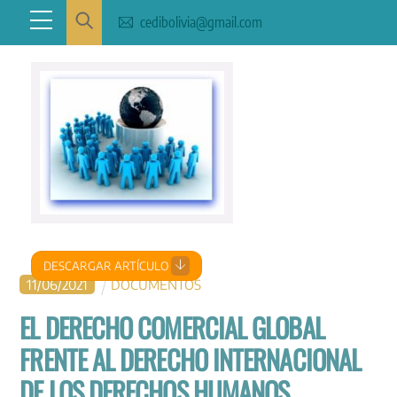
Skip
Menu
cedibolivia@gmail.com
to
content
DESCARGAR ARTÍCULO
11
/
06
/
2021
DOCUMENTOS
EL DERECHO COMERCIAL GLOBAL
FRENTE AL DERECHO INTERNACIONAL
DE LOS DERECHOS HUMANOS