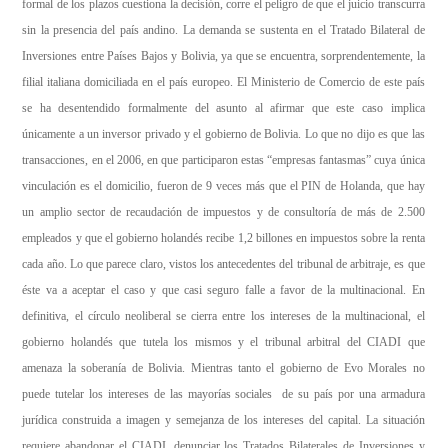
formal de los plazos cuestiona la decisión, corre el peligro de que el juicio transcurra
sin la presencia del país andino. La demanda se sustenta en el Tratado Bilateral de
Inversiones entre Países Bajos y Bolivia, ya que se encuentra, sorprendentemente, la
filial italiana domiciliada en el país europeo. El Ministerio de Comercio de este país
se ha desentendido formalmente del asunto al afirmar que este caso implica
únicamente a un inversor privado y el gobierno de Bolivia. Lo que no dijo es que las
transacciones, en el 2006, en que participaron estas “empresas fantasmas” cuya única
vinculación es el domicilio, fueron de 9 veces más que el PIN de Holanda, que hay
un amplio sector de recaudación de impuestos y de consultoría de más de 2.500
empleados y que el gobierno holandés recibe 1,2 billones en impuestos sobre la renta
cada año. Lo que parece claro, vistos los antecedentes del tribunal de arbitraje, es que
éste va a aceptar el caso y que casi seguro falle a favor de la multinacional. En
definitiva, el círculo neoliberal se cierra entre los intereses de la multinacional, el
gobierno holandés que tutela los mismos y el tribunal arbitral del CIADI que
amenaza la soberanía de Bolivia. Mientras tanto el gobierno de Evo Morales no
puede tutelar los intereses de las mayorías sociales de su país por una armadura
jurídica construida a imagen y semejanza de los intereses del capital. La situación
requiere abandonar el CIADI, denunciar los Tratados Bilaterales de Inversiones y