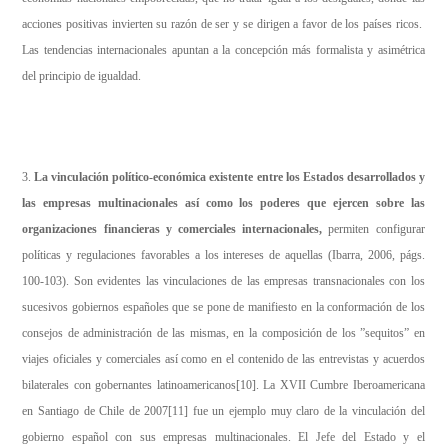
acciones positivas invierten su razón de ser y se dirigen a favor de los países ricos.
Las tendencias internacionales apuntan a la concepción más formalista y asimétrica
del principio de igualdad.
3.
La vinculación político-económica existente entre los Estados desarrollados y
las empresas multinacionales así como los poderes que ejercen sobre las
organizaciones financieras y comerciales internacionales,
permiten configurar
políticas y regulaciones favorables a los intereses de aquellas (Ibarra, 2006, págs.
100-103). Son evidentes las vinculaciones de las empresas transnacionales con los
sucesivos gobiernos españoles que se pone de manifiesto en la conformación de los
consejos de administración de las mismas, en la composición de los ”sequitos” en
viajes oficiales y comerciales así como en el contenido de las entrevistas y acuerdos
bilaterales con gobernantes latinoamericanos
[10]
. La XVII Cumbre Iberoamericana
en Santiago de Chile de 2007
[11]
fue un ejemplo muy claro de la vinculación del
gobierno español con sus empresas multinacionales. El Jefe del Estado y el