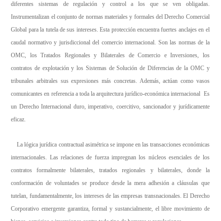
diferentes sistemas de regulación y control a los que se ven obligadas.
Instrumentalizan el conjunto de normas materiales y formales del Derecho Comercial
Global para la tutela de sus intereses. Esta protección encuentra fuertes anclajes en el
caudal normativo y jurisdiccional del comercio internacional. Son las normas de la
OMC, los Tratados Regionales y Bilaterales de Comercio e Inversiones, los
contratos de explotación y los Sistemas de Solución de Diferencias de la OMC y
tribunales arbitrales sus expresiones más concretas. Además, actúan como vasos
comunicantes en referencia a toda la arquitectura jurídico-económica internacional Es
un Derecho Internacional duro, imperativo, coercitivo, sancionador y jurídicamente
eficaz.
La lógica jurídica contractual asimétrica se impone en las transacciones económicas
internacionales. Las relaciones de fuerza impregnan los núcleos esenciales de los
contratos formalmente bilaterales, tratados regionales y bilaterales, donde la
conformación de voluntades se produce desde la mera adhesión a cláusulas que
tutelan, fundamentalmente, los intereses de las empresas transnacionales. El Derecho
Corporativo emergente garantiza, formal y sustancialmente, el libre movimiento de