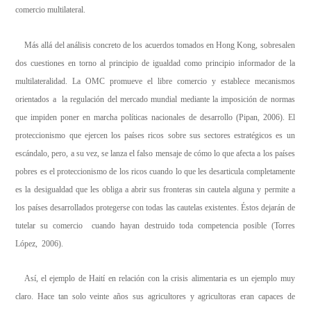
comercio multilateral.
Más allá del análisis concreto de los acuerdos tomados en Hong Kong, sobresalen
dos cuestiones en torno al principio de igualdad como principio informador de la
multilateralidad. La OMC promueve el libre comercio y establece mecanismos
orientados a la regulación del mercado mundial mediante la imposición de normas
que impiden poner en marcha políticas nacionales de desarrollo (Pipan, 2006). El
proteccionismo que ejercen los países ricos sobre sus sectores estratégicos es un
escándalo, pero, a su vez, se lanza el falso mensaje de cómo lo que afecta a los países
pobres es el proteccionismo de los ricos cuando lo que les desarticula completamente
es la desigualdad que les obliga a abrir sus fronteras sin cautela alguna y permite a
los países desarrollados protegerse con todas las cautelas existentes. Éstos dejarán de
tutelar su comercio cuando hayan destruido toda competencia posible (Torres
López, 2006).
Así, el ejemplo de Haití en relación con la crisis alimentaria es un ejemplo muy
claro. Hace tan solo veinte años sus agricultores y agricultoras eran capaces de