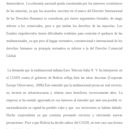
democráticos. La soberanía nacional queda cuestionada por los intereses económicos
de las minorías, ya que los acuerdos suscritos en el marco del Derecho Internacional
de los Derechos Humanos se consideran, por meros argumentos formales, de rango
inferior a los comerciales, pese a que tutelan los derechos de las mayorías. Los
Estados empobrecidos tienen dificultades evidentes para controlar el quehacer de las
multinacionales, ya que pese al bagaje normativo, constitucional e internacional de los
derechos humanos su jerarquía normativa es inferior a la del Derecho Comercial
Global.
La demanda que la multinacional italiana Euro Telecom Italia N. V. ha interpuesto en
el CIADI contra el gobierno de Bolivia refleja bien las ideas descritas (Corporate
Europe Observatory, 2008) Éste entendió que la multinacional presta un mal servicio,
no invierte en infraestructuras y obtiene unos beneficios excesivamente altos. La
empresa se ha sentido agraviada en sus intereses al entender que ante una posible re-
nacionalización su capital ha perdido valor y que sus inversiones se habían dañado.
Hecho sorprendente ya que continúa prestando servicios y ofreciendo nuevas
prestaciones. Pese a que Bolivia ha decido salirse del CIADI, en este caso una lectura