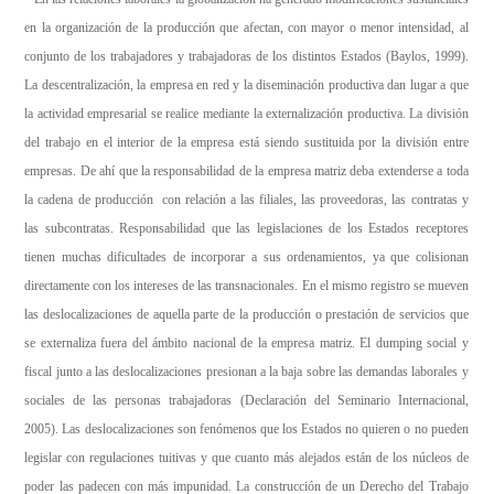
en la organización de la producción que afectan, con mayor o menor intensidad, al
conjunto de los trabajadores y trabajadoras de los distintos Estados (Baylos, 1999).
La descentralización, la empresa en red y la diseminación productiva dan lugar a que
la actividad empresarial se realice mediante la externalización productiva. La división
del trabajo en el interior de la empresa está siendo sustituida por la división entre
empresas. De ahí que la responsabilidad de la empresa matriz deba extenderse a toda
la cadena de producción con relación a las filiales, las proveedoras, las contratas y
las subcontratas. Responsabilidad que las legislaciones de los Estados receptores
tienen muchas dificultades de incorporar a sus ordenamientos, ya que colisionan
directamente con los intereses de las transnacionales. En el mismo registro se mueven
las deslocalizaciones de aquella parte de la producción o prestación de servicios que
se externaliza fuera del ámbito nacional de la empresa matriz. El dumping social y
fiscal junto a las deslocalizaciones presionan a la baja sobre las demandas laborales y
sociales de las personas trabajadoras (Declaración del Seminario Internacional,
2005). Las deslocalizaciones son fenómenos que los Estados no quieren o no pueden
legislar con regulaciones tuitivas y que cuanto más alejados están de los núcleos de
poder las padecen con más impunidad. La construcción de un Derecho del Trabajo