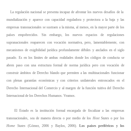
La regulación nacional se presenta incapaz de afrontar los nuevos desafíos de la
mundialización y aparece con capacidad reguladora y protectora a la baja y las
empresas transnacionales se sustraen a la misma, al menos, en la mayor parte de los
países empobrecidos. Sin embargo, los nuevos espacios de regulaciones
supranacionales reaparecen con vocación normativa, pero, lamentablemente, con
mecanismos de exigibilidad jurídica profundamente débiles y anclados en el siglo
pasado. Es en los límites de ambas realidades donde los códigos de conducta se
abren paso con una estructura formal de norma jurídica pero con vocación de
construir ámbitos de Derecho blando que permiten a las multinacionales funcionar
con plenas garantías económicas y con criterios unilaterales entroncados en el
Derecho Internacional del Comercio y al margen de la función tuitiva del Derecho
Internacional de los Derechos Humanos. Veamos.
El Estado es la institución formal encargada de fiscalizar a las empresas
transnacionales, sea de manera directa o por medio de los
Host States
o por los
Home States
(Gómez, 2006 y Baylos, 2006).
Los países periféricos y los