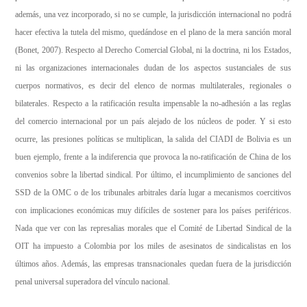
además, una vez incorporado, si no se cumple, la jurisdicción internacional no podrá
hacer efectiva la tutela del mismo, quedándose en el plano de la mera sanción moral
(Bonet, 2007). Respecto al Derecho Comercial Global, ni la doctrina, ni los Estados,
ni las organizaciones internacionales dudan de los aspectos sustanciales de sus
cuerpos normativos, es decir del elenco de normas multilaterales, regionales o
bilaterales. Respecto a la ratificación resulta impensable la no-adhesión a las reglas
del comercio internacional por un país alejado de los núcleos de poder. Y si esto
ocurre, las presiones políticas se multiplican, la salida del CIADI de Bolivia es un
buen ejemplo, frente a la indiferencia que provoca la no-ratificación de China de los
convenios sobre la libertad sindical. Por último, el incumplimiento de sanciones del
SSD de la OMC o de los tribunales arbitrales daría lugar a mecanismos coercitivos
con implicaciones económicas muy difíciles de sostener para los países periféricos.
Nada que ver con las represalias morales que el Comité de Libertad Sindical de la
OIT ha impuesto a Colombia por los miles de asesinatos de sindicalistas en los
últimos años. Además, las empresas transnacionales quedan fuera de la jurisdicción
penal universal superadora del vínculo nacional.