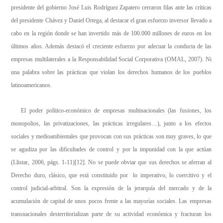
presidente del gobierno José Luis Rodríguez Zapatero cerraron filas ante las críticas
del presidente Chávez y Daniel Ortega, al destacar el gran esfuerzo inversor llevado a
cabo en la región donde se han invertido más de 100.000 millones de euros en los
últimos años. Además destacó el creciente esfuerzo por adecuar la conducta de las
empresas multilaterales a la Responsabilidad Social Corporativa (OMAL, 2007). Ni
una palabra sobre las prácticas que violan los derechos humanos de los pueblos
latinoamericanos.
El poder político-económico de empresas multinacionales (las fusiones, los
monopolios, las privatizaciones, las prácticas irregulares…), junto a los efectos
sociales y medioambientales que provocan con sus prácticas son muy graves, lo que
se agudiza por las dificultades de control y por la impunidad con la que actúan
(Llistar, 2006, págs. 1-11)
[12]
. No se puede obviar que
sus derechos se aferran al
Derecho duro, clásico, que está constituido por lo imperativo, lo coercitivo y el
control judicial-arbitral. Son la expresión de la jerarquía del mercado y de la
acumulación de capital de unos pocos frente a las mayorías sociales. Las empresas
transnacionales desterritorializan parte de su actividad económica y fracturan los