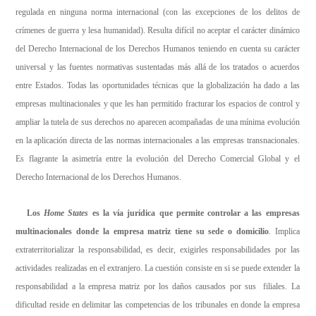
regulada en ninguna norma internacional (con las excepciones de los delitos de
crímenes de guerra y lesa humanidad). Resulta difícil no aceptar el carácter dinámico
del Derecho Internacional de los Derechos Humanos teniendo en cuenta su carácter
universal y las fuentes normativas sustentadas más allá de los tratados o acuerdos
entre Estados. Todas las oportunidades técnicas que la globalización ha dado a las
empresas multinacionales y que les han permitido fracturar los espacios de control y
ampliar la tutela de sus derechos no aparecen acompañadas de una mínima evolución
en la aplicación directa de las normas internacionales a las empresas transnacionales.
Es flagrante la asimetría entre la evolución del Derecho Comercial Global y el
Derecho Internacional de los Derechos Humanos.
Los
Home States
es la vía jurídica que permite controlar a las empresas
multinacionales donde la empresa matriz tiene su sede o domicilio
. Implica
extraterritorializar la responsabilidad, es decir, exigirles responsabilidades por las
actividades realizadas en el extranjero. La cuestión consiste en si se puede extender la
responsabilidad a la empresa matriz por los daños causados por sus filiales. La
dificultad reside en delimitar las competencias de los tribunales en donde la empresa