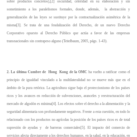
sobre productos concretos),
[2]
oscuridad, celeridad en su elaboración y sin
sometimiento a los paralelismos formales, donde, además, la abstracción y
generalización de las leyes se sustituye por la contractualización asimétrica de la
misma
[3]
. Se trata de una feudalización del Derecho, de un nuevo Derecho
Corporativo opuesto al Derecho Público que actúa a favor de las empresas
transnacionales sin contrapeso alguno (Teitelbaum, 2005, págs. 1-43).
2. La última Cumbre de Hong Kong de la OMC
ha vuelto a ratificar como el
principio de igualdad vinculado a la multilateralidad no se mueve más que en el
ámbito de la pura retórica. La agricultura sigue bajo el proteccionismo de los países
ricos y los avances en reducción de subvenciones, aranceles y reestructuración del
mercado de algodón es mínima
[4]
. Los efectos sobre el derecho a la alimentación y la
seguridad alimentaria son profundamente negativos. Frente a esta cuestión, en todo lo
relacionado con los productos no agrícolas la posición de los países ricos es de total
supresión de ayudas y de barreras comerciales
[5]
. El impacto del comercio de
servicios afecta directamente a los derechos humanos, en la salud, en la educación, en