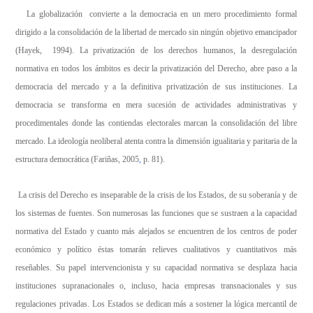
La globalización convierte a la democracia en un mero procedimiento formal
dirigido a la consolidación de la libertad de mercado sin ningún objetivo emancipador
(Hayek, 1994). La privatización de los derechos humanos, la desregulación
normativa en todos los ámbitos es decir la privatización del Derecho, abre paso a la
democracia del mercado y a la definitiva privatización de sus instituciones. La
democracia se transforma en mera sucesión de actividades administrativas y
procedimentales donde las contiendas electorales marcan la consolidación del libre
mercado. La ideología neoliberal atenta contra la dimensión igualitaria y paritaria de la
estructura democrática (Fariñas, 2005
,
p. 81).
La crisis del Derecho es inseparable de la crisis de los Estados, de su soberanía y de
los sistemas de fuentes. Son numerosas las funciones que se sustraen a la capacidad
normativa del Estado y cuanto más alejados se encuentren de los centros de poder
económico y político éstas tomarán relieves cualitativos y cuantitativos más
reseñables. Su papel intervencionista y su capacidad normativa se desplaza hacia
instituciones supranacionales o, incluso, hacia empresas transnacionales y sus
regulaciones privadas. Los Estados se dedican más a sostener la lógica mercantil de