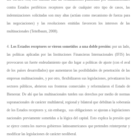
contra Estados periféricos receptores que de cualquier otro tipo de casos, las
indemnizaciones solicitadas son muy altas (actúan como mecanismo de fuerza para
las negociaciones) y las resoluciones emitidas favorecen los intereses de las
multinacionales (Teitelbaum, 2008).
4.
Los Estados receptores se vieron sometidos a una doble presión:
por un lado,
las políticas aplicadas por las Instituciones Financieras Internacionales (IFIS) les
provocaron un fuerte endeudamiento que dio lugar a políticas de ajuste (con el aval
de los países desarrollados) que aumentaron las posibilidades de penetración de las
empresas multinacionales, y por otro, flexibilizaron sus legislaciones, privatizaron los
sectores públicos, abrieron sus fronteras comerciales y reformularon el Estado de
Bienestar. De ahí que las multinacionales tutelen sus derechos por medio de normas
supranacionales de carácter multilateral, regional y bilateral que debilitan la soberanía
de los Estados receptores y, sin embargo, sus obligaciones se ajustan a legislaciones
nacionales previamente sometidas a la lógica del capital. Esto explica la presión que
se ejerce contra los nuevos gobiernos latinoamericanos que pretenden reinterpretar y
modificar las legislaciones de carácter neoliberal.