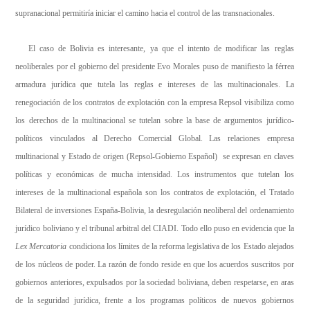
supranacional permitiría iniciar el camino hacia el control de las transnacionales.
El caso de Bolivia es interesante, ya que el intento de modificar las reglas
neoliberales por el gobierno del presidente Evo Morales puso de manifiesto la férrea
armadura jurídica que tutela las reglas e intereses de las multinacionales. La
renegociación de los contratos de explotación con la empresa Repsol visibiliza como
los derechos de la multinacional se tutelan sobre la base de argumentos jurídico-
políticos vinculados al Derecho Comercial Global. Las relaciones empresa
multinacional y Estado de origen (Repsol-Gobierno Español) se expresan en claves
políticas y económicas de mucha intensidad. Los instrumentos que tutelan los
intereses de la multinacional española son los contratos de explotación, el Tratado
Bilateral de inversiones España-Bolivia, la desregulación neoliberal del ordenamiento
jurídico boliviano y el tribunal arbitral del CIADI. Todo ello puso en evidencia que la
Lex Mercatoria
condiciona los límites de la reforma legislativa de los Estado alejados
de los núcleos de poder. La razón de fondo reside en que los acuerdos suscritos por
gobiernos anteriores, expulsados por la sociedad boliviana, deben respetarse, en aras
de la seguridad jurídica, frente a los programas políticos de nuevos gobiernos