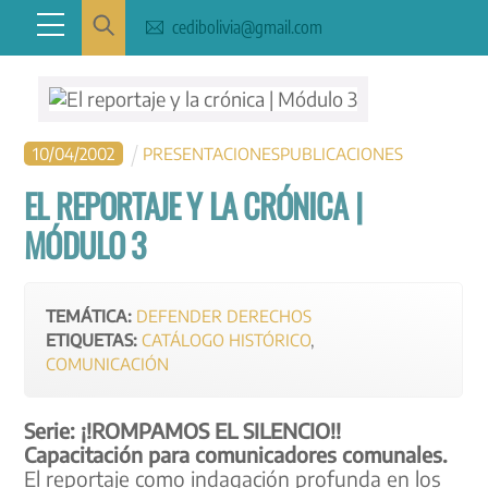
Skip
Menu
cedibolivia@gmail.com
to
content
10
/
04
/
2002
PRESENTACIONES
PUBLICACIONES
EL REPORTAJE Y LA CRÓNICA |
MÓDULO 3
TEMÁTICA:
DEFENDER DERECHOS
ETIQUETAS:
CATÁLOGO HISTÓRICO
,
COMUNICACIÓN
Serie: ¡!ROMPAMOS EL SILENCIO!!
Capacitación para comunicadores comunales.
El reportaje como indagación profunda en los