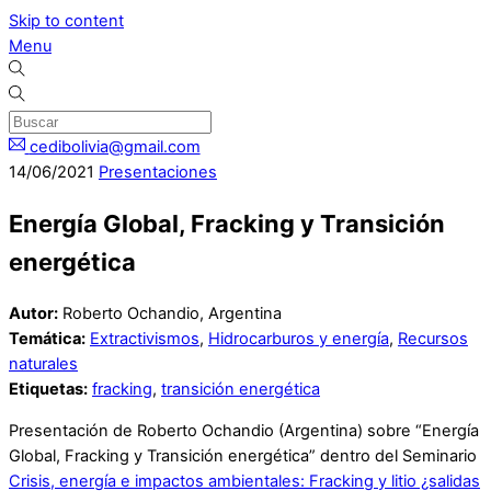
Skip to content
Menu
cedibolivia@gmail.com
14
/
06
/
2021
Presentaciones
Energía Global, Fracking y Transición
energética
Autor:
Roberto Ochandio, Argentina
Temática:
Extractivismos
,
Hidrocarburos y energía
,
Recursos
naturales
Etiquetas:
fracking
,
transición energética
Presentación de Roberto Ochandio (Argentina) sobre “Energía
Global, Fracking y Transición energética” dentro del Seminario
Crisis, energía e impactos ambientales: Fracking y litio ¿salidas