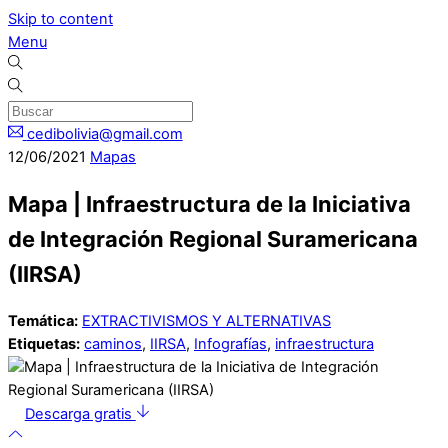
Skip to content
Menu
cedibolivia@gmail.com
12
/
06
/
2021
Mapas
Mapa | Infraestructura de la Iniciativa
de Integración Regional Suramericana
(IIRSA)
Temática:
EXTRACTIVISMOS Y ALTERNATIVAS
Etiquetas:
caminos
,
IIRSA
,
Infografías
,
infraestructura
Descarga gratis