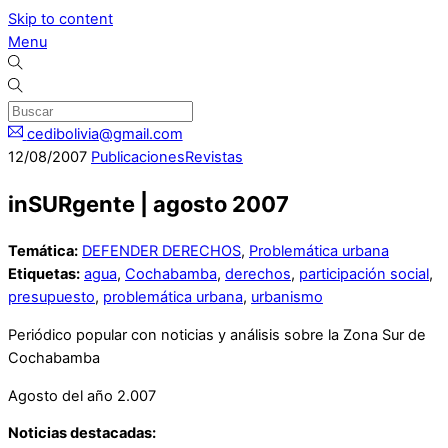
Skip to content
Menu
cedibolivia@gmail.com
12
/
08
/
2007
Publicaciones
Revistas
inSURgente | agosto 2007
Temática:
DEFENDER DERECHOS
,
Problemática urbana
Etiquetas:
agua
,
Cochabamba
,
derechos
,
participación social
,
presupuesto
,
problemática urbana
,
urbanismo
Periódico popular con noticias y análisis sobre la Zona Sur de
Cochabamba
Agosto del año 2.007
Noticias destacadas: