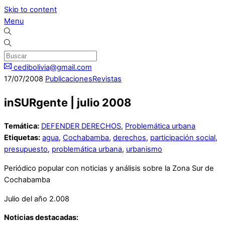
Skip to content
Menu
cedibolivia@gmail.com
17
/
07
/
2008
Publicaciones
Revistas
inSURgente | julio 2008
Temática:
DEFENDER DERECHOS
,
Problemática urbana
Etiquetas:
agua
,
Cochabamba
,
derechos
,
participación social
,
presupuesto
,
problemática urbana
,
urbanismo
Periódico popular con noticias y análisis sobre la Zona Sur de
Cochabamba
Julio del año 2.008
Noticias destacadas: