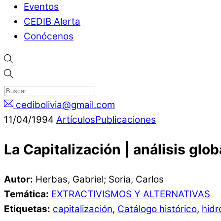
Eventos
CEDIB Alerta
Conócenos
cedibolivia@gmail.com
11
/
04
/
1994
Artículos
Publicaciones
La Capitalización | análisis gl
Autor:
Herbas, Gabriel; Soria, Carlos
Temática:
EXTRACTIVISMOS Y ALTERNATIVAS
Etiquetas:
capitalización
,
Catálogo histórico
,
hidr